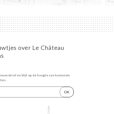
euwtjes over Le Château
ns
ieuwsbrief en blijf op de hoogte van komende
ies.
OK