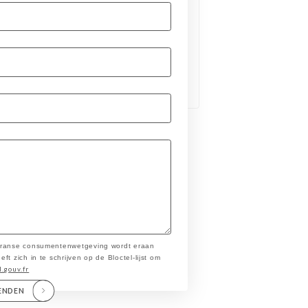
 Franse consumentenwetgeving wordt eraan
t zich in te schrijven op de Bloctel-lijst om
l.gouv.fr
ENDEN