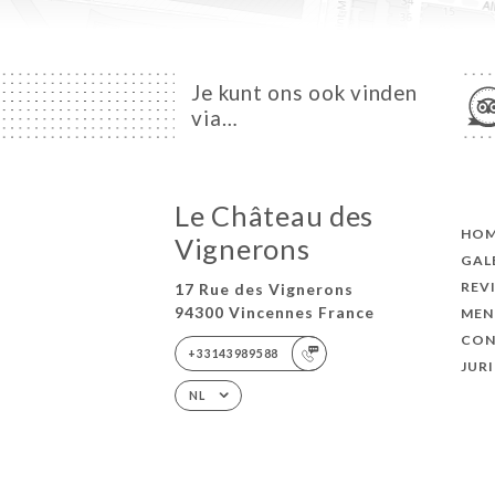
Je kunt ons ook vinden
via…
Le Château des
HO
Vignerons
GAL
REV
17 Rue des Vignerons
94300 Vincennes France
MEN
CON
+33143989588
JUR
NL