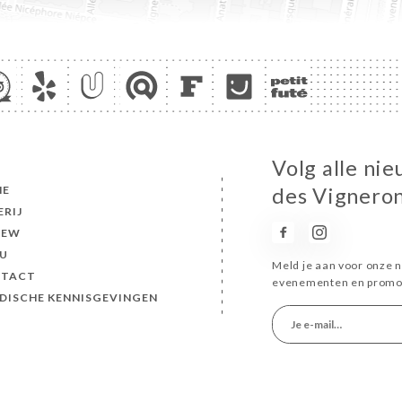
Volg alle ni
ME
des Vignero
ERIJ
IEW
U
Meld je aan voor onze n
TACT
evenementen en promot
IDISCHE KENNISGEVINGEN