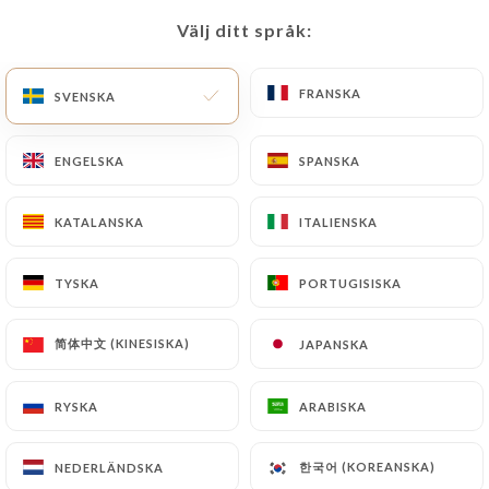
Välj ditt språk:
Välj ditt språk:
SV
MENY
FRANSKA
FRANSKA
SVENSKA
SVENSKA
ENGELSKA
ENGELSKA
SPANSKA
SPANSKA
/
HEM
KONTAKT
KATALANSKA
KATALANSKA
ITALIENSKA
ITALIENSKA
Kontakt
TYSKA
TYSKA
PORTUGISISKA
PORTUGISISKA
简体中文 (KINESISKA)
简体中文 (KINESISKA)
JAPANSKA
JAPANSKA
RYSKA
RYSKA
ARABISKA
ARABISKA
Le Château des
한국어 (KOREANSKA)
한국어 (KOREANSKA)
NEDERLÄNDSKA
NEDERLÄNDSKA