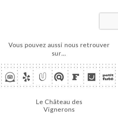
UEIL
RVER
ERIE
IS
RTE
Vous pouvez aussi nous retrouver
TACT
sur…
Le Château des
Vignerons