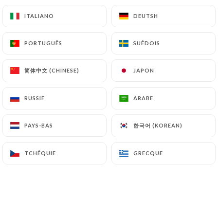
peuvent déposer une réclamation auprès des
autorités de contrôle, et notamment de la CNIL
ITALIANO
ITALIANO
DEUTSH
DEUTSH
(
https://www.cnil.fr/fr/plaintes
).
PORTUGUÊS
PORTUGUÊS
SUÉDOIS
SUÉDOIS
7.4 Non-communication des données personnelles
https://chateaudesvignerons.fr
s’interdit de
简体中文 (CHINESE)
简体中文 (CHINESE)
JAPON
JAPON
traiter, héberger ou transférer les Informations
collectées sur ses Clients vers un pays situé en
RUSSIE
RUSSIE
ARABE
ARABE
dehors de l’Union européenne ou reconnu comme «
non adéquat » par la Commission européenne sans
한국어 (KOREAN)
한국어 (KOREAN)
en informer préalablement le client. Pour autant,
PAYS-BAS
PAYS-BAS
https://chateaudesvignerons.fr
reste libre du
choix de ses sous-traitants techniques et
TCHÉQUIE
TCHÉQUIE
GRECQUE
GRECQUE
commerciaux à la condition qu’il présentent les
garanties suffisantes au regard des exigences du
Règlement Général sur la Protection des Données
(RGPD : n° 2016-679).