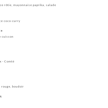
ce rôtie, mayonnaise paprika, salade
uce coco-curry
te
e cuisson
x - Comté
 rouge, boudoir
0%