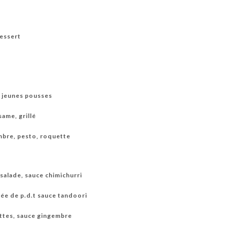
dessert
 jeunes pousses
same, grillé
bre, pesto, roquette
 salade, sauce chimichurri
urée de p.d.t sauce tandoori
rottes, sauce gingembre