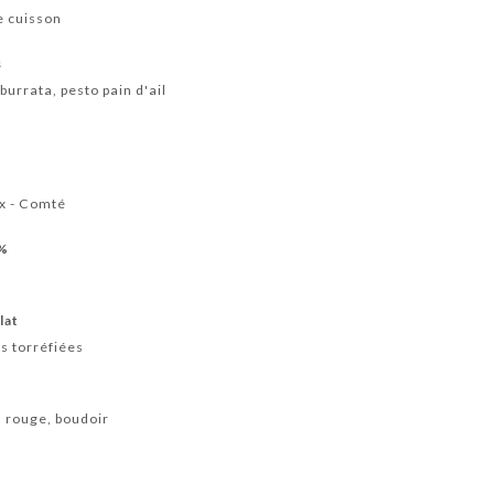
e cuisson
s
burrata, pesto pain d'ail
x - Comté
0%
lat
s torréfiées
 rouge, boudoir