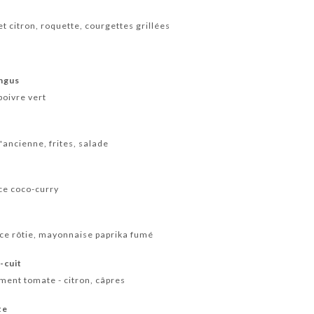
t citron, roquette, courgettes grillées
angus
poivre vert
ancienne, frites, salade
uce coco-curry
ce rôtie, mayonnaise paprika fumé
-cuit
ment tomate - citron, câpres
te