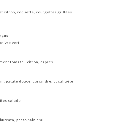
t citron, roquette, courgettes grillées
angus
poivre vert
ment tomate - citron, câpres
tin, patate douce, coriandre, cacahuète
ites salade
s
burrata, pesto pain d'ail