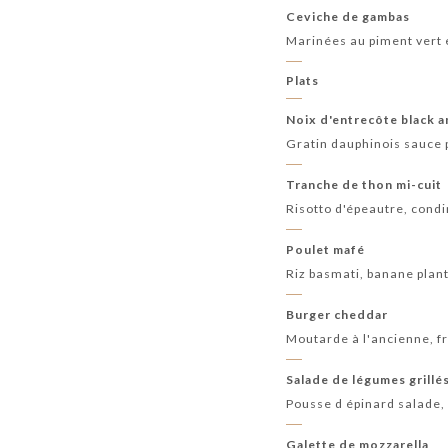
Ceviche de gambas
Marinées au piment vert e
Plats
Noix d'entrecôte black 
Gratin dauphinois sauce 
Tranche de thon mi-cuit
Risotto d'épeautre, condi
Poulet mafé
Riz basmati, banane plan
Burger cheddar
Moutarde à l'ancienne, fr
Salade de légumes grillé
Pousse d épinard salade, 
Galette de mozzarella