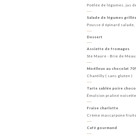
Poêlée de légumes, jus d
Salade de légumes grillé
Pousse d épinard salade, 
Dessert
Assiette de fromages
Ste Maure - Brie de Meau
Moëlleux au chocolat 7
Chantilly ( sans gluten )
Tarte sablée poire choco
Émulsion praliné noisette
Fraise charlotte
Crème mascarpone fruits
Café gourmand