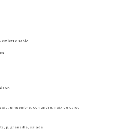
n émietté sablé
les
aison
soja, gingembre, coriandre, noix de cajou
ts, p. grenaille, salade