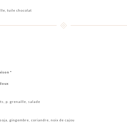
lle, tuile chocolat
aison "
 doux
ts, p. grenaille, salade
soja, gingembre, coriandre, noix de cajou