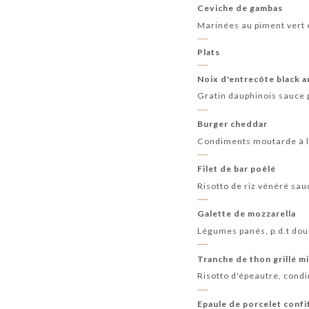
Ceviche de gambas
Marinées au piment vert e
Plats
Noix d'entrecôte black 
Gratin dauphinois sauce 
Burger cheddar
Condiments moutarde à l'
Filet de bar poêlé
Risotto de riz vénéré sa
Galette de mozzarella
Légumes panés, p.d.t dou
Tranche de thon grillé mi
Risotto d'épeautre, condi
Epaule de porcelet confi