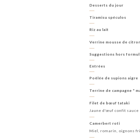
Desserts du jour
Tiramisu spéculos
Riz au lait
Verrine mousse de citro
Suggestions hors formu
Entrées
Poêlée de supions aigre
Terrine de campagne " m
Filet de bœuf tataki
Jaune d'œuf confit sauce 
Camerbert roti
Miel, romarin, oignons fri