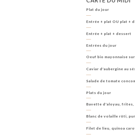
CARTE DU MIDI
Plat du jour
Entrée + plat OU plat + 
Entrée + plat + dessert
Entrées du jour
Oeuf bio mayonnaise sur
Caviar d'aubergine au sé
Salade de tomate concom
Plats du jour
Bavette d'aloyau, frites,
Blanc de volaille rôti, p
Filet de lieu, quinoa ca