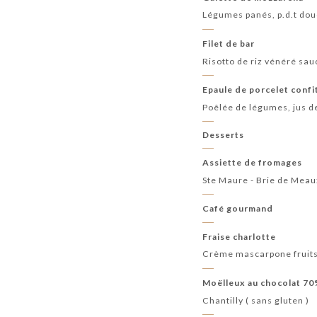
Légumes panés, p.d.t dou
Filet de bar
Risotto de riz vénéré sa
Epaule de porcelet confi
Poêlée de légumes, jus d
Desserts
Assiette de fromages
Ste Maure - Brie de Meau
Café gourmand
Fraise charlotte
Crème mascarpone fruits
Moëlleux au chocolat 7
Chantilly ( sans gluten )