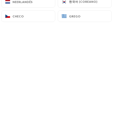
한국어 (COREANO)
한국어 (COREANO)
NEERLANDÊS
NEERLANDÊS
CHECO
CHECO
GREGO
GREGO
Sylvie M. classificado
S
5/5
Carte restreinte qui laisse supposer que
du fait maison ! Délicieux !!!
05/07/2026
•
07:45
Rébecca & Pierre C. classificado
R
5/5
Au top !
03/07/2026
•
05:24
OLIVIER B. classificado
O
5/5