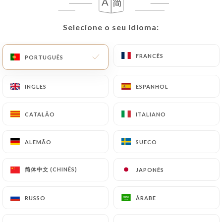
PT
MENU
Selecione o seu idioma:
Selecione o seu idioma:
FRANCÊS
FRANCÊS
PORTUGUÊS
PORTUGUÊS
INGLÊS
INGLÊS
ESPANHOL
ESPANHOL
/
PÁGINA INICIAL
AVALIAÇÕES
Avaliações
CATALÃO
CATALÃO
ITALIANO
ITALIANO
ALEMÃO
ALEMÃO
SUECO
SUECO
1851 avaliações no Uniiti
简体中文 (CHINÊS)
简体中文 (CHINÊS)
JAPONÊS
JAPONÊS
4.6 / 5
RUSSO
RUSSO
ÁRABE
ÁRABE
Avaliações 100% reais e verificadas.