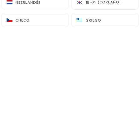
한국어 (COREANO)
한국어 (COREANO)
NEERLANDÉS
NEERLANDÉS
CHECO
CHECO
GRIEGO
GRIEGO
Valoración de Sylvie M.
S
5/5
Carte restreinte qui laisse supposer que
du fait maison ! Délicieux !!!
05/07/2026
•
07:45
Valoración de Rébecca & Pierre C.
R
5/5
Au top !
03/07/2026
•
05:24
Valoración de OLIVIER B.
O
5/5