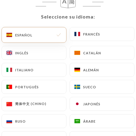
ES
MENÚ
Seleccione su idioma:
Seleccione su idioma:
FRANCÉS
FRANCÉS
ESPAÑOL
ESPAÑOL
INGLÉS
INGLÉS
CATALÁN
CATALÁN
/
INICIO
RESEÑAS
Reseñas
ITALIANO
ITALIANO
ALEMÁN
ALEMÁN
PORTUGUÉS
PORTUGUÉS
SUECO
SUECO
1851 Reseñas sobre Uniiti
简体中文 (CHINO)
简体中文 (CHINO)
JAPONÉS
JAPONÉS
4.6 / 5
RUSO
RUSO
ÁRABE
ÁRABE
Marinella