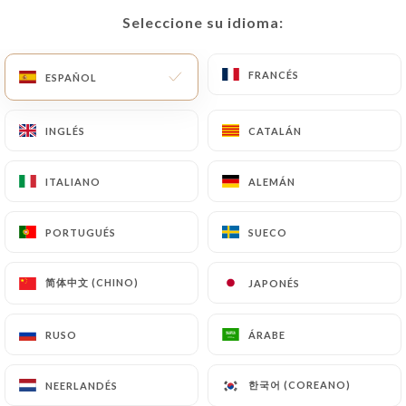
17.90€
Seleccione su idioma:
Seleccione su idioma:
17.90€
FRANCÉS
FRANCÉS
ESPAÑOL
ESPAÑOL
INGLÉS
INGLÉS
CATALÁN
CATALÁN
5.90€
ITALIANO
ITALIANO
ALEMÁN
ALEMÁN
5.90€
PORTUGUÉS
PORTUGUÉS
SUECO
SUECO
5.90€
简体中文 (CHINO)
简体中文 (CHINO)
JAPONÉS
JAPONÉS
RUSO
RUSO
ÁRABE
ÁRABE
9.90€
한국어 (COREANO)
한국어 (COREANO)
NEERLANDÉS
NEERLANDÉS